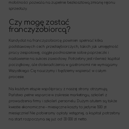
mobilności pozwala na zupełnie bezkosztową zmianę rejonu
sprzedaży.
Czy mogę zostać
franczyzobiorcą?
Kandydat na franczyzobiorcę powinien spełniać kilka
podstawowych cech przedsiębiorczych, takich jak umiejętność
pracy zespołowej, ciągłe podnoszenie sobie poprzeczki i
nastawienie na sukces zawodowy. Potrzebny jest również kapitał
początkowy, ale doświadczenia w gastronomii nie wymagamy.
Wszystkiego Cię nauczymy i będziemy wspierać w całym
procesie.
Na każdym etapie współpracy z naszej strony otrzymują
Państwo pełne wsparcie w zakresie marketingu, szkoleń z
prowadzenia firmy i szkoleń personelu. Dużym atutem są także
kwestie ekonomiczne – miesięczne koszty to jedynie 500 zł
miesięcznie! Nie pobieramy opłaty wstępnej, a kapitał potrzebny
na start rozpoczyna się już od 30 000 zł netto.