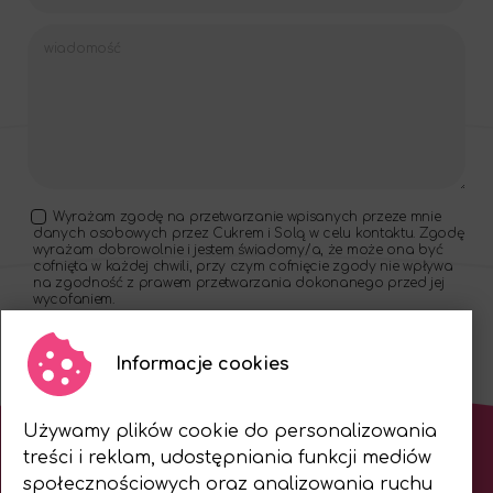
Wyrażam zgodę na przetwarzanie wpisanych przeze mnie
danych osobowych przez Cukrem i Solą w celu kontaktu. Zgodę
wyrażam dobrowolnie i jestem świadomy/a, że może ona być
cofnięta w każdej chwili, przy czym cofnięcie zgody nie wpływa
na zgodność z prawem przetwarzania dokonanego przed jej
wycofaniem.
wyślij wiadomość
Informacje cookies
Używamy plików cookie do personalizowania
treści i reklam, udostępniania funkcji mediów
społecznościowych oraz analizowania ruchu